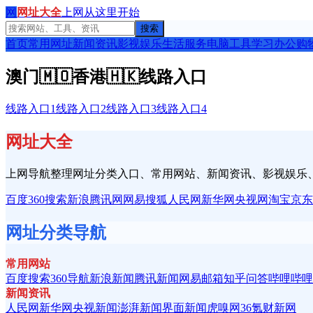
网
网址大全
上网从这里开始
搜索
首页
常用网址
新闻资讯
影视娱乐
生活服务
电脑工具
学习办公
购
澳门
🇲🇴
香港
🇭🇰
线路入口
线路入口1
线路入口2
线路入口3
线路入口4
网址大全
上网导航整理网址分类入口、常用网站、新闻资讯、影视娱乐
百度
360搜索
新浪
腾讯网
网易
搜狐
人民网
新华网
央视网
淘宝
京东
网址分类导航
常用网站
百度搜索
360导航
新浪新闻
腾讯新闻
网易邮箱
知乎问答
哔哩哔哩
新闻资讯
人民网
新华网
央视新闻
澎湃新闻
界面新闻
虎嗅网
36氪
财新网