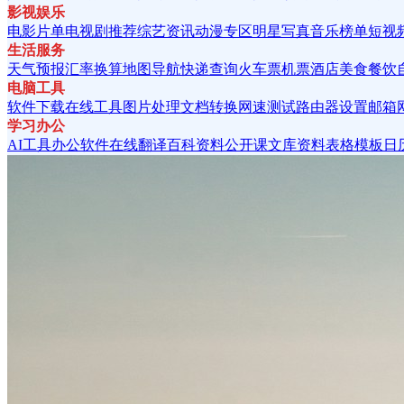
影视娱乐
电影片单
电视剧推荐
综艺资讯
动漫专区
明星写真
音乐榜单
短视
生活服务
天气预报
汇率换算
地图导航
快递查询
火车票
机票酒店
美食餐饮
电脑工具
软件下载
在线工具
图片处理
文档转换
网速测试
路由器设置
邮箱
学习办公
AI工具
办公软件
在线翻译
百科资料
公开课
文库资料
表格模板
日